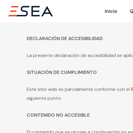
Skip
Inicio
Q
to
main
content
DECLARACIÓN DE ACCESIBILIDAD
La presente declaración de accesibilidad se apli
SITUACIÓN DE CUMPLIMIENTO
Este sitio web es parcialmente conforme con el
siguiente punto.
CONTENIDO NO ACCESIBLE
El contenido que se recoge a continuación no es 